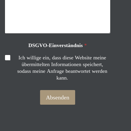
r
s
t
ä
n
d
n
DSGVO-Einverständnis
*
i
s
Ich willige ein, dass diese Website meine
E
übermittelten Informationen speichert,
-
M
sodass meine Anfrage beantwortet werden
a
kann.
i
l
-
Absenden
A
d
r
e
s