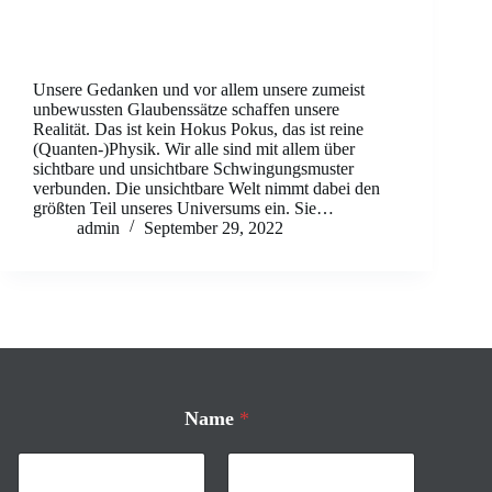
Unsere Gedanken und vor allem unsere zumeist
unbewussten Glaubenssätze schaffen unsere
Realität. Das ist kein Hokus Pokus, das ist reine
(Quanten-)Physik. Wir alle sind mit allem über
sichtbare und unsichtbare Schwingungsmuster
verbunden. Die unsichtbare Welt nimmt dabei den
größten Teil unseres Universums ein. Sie…
admin
September 29, 2022
D
Name
*
e
i
n