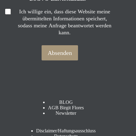
-
M
Ich willige ein, dass diese Website meine
a
übermittelten Informationen speichert,
i
sodass meine Anfrage beantwortet werden
l
kann.
-
A
d
Absenden
r
e
s
s
e
BLOG
AGB Birgit Flores
Newsletter
Disclaimer/Haftungsausschluss