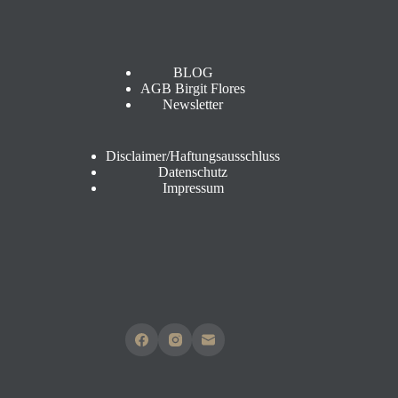
e
s
s
e
BLOG
AGB Birgit Flores
Newsletter
Disclaimer/Haftungsausschluss
Datenschutz
Impressum