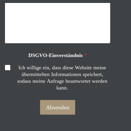
v
e
r
s
t
ä
n
d
n
DSGVO-Einverständnis
*
i
s
Ich willige ein, dass diese Website meine
*
übermittelten Informationen speichert,
E
-
sodass meine Anfrage beantwortet werden
M
kann.
a
i
l
Absenden
-
A
d
r