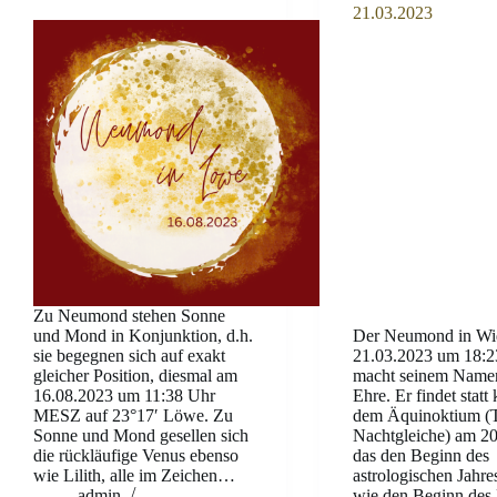
21.03.2023
Zu Neumond stehen Sonne
und Mond in Konjunktion, d.h.
Der Neumond in Wi
sie begegnen sich auf exakt
21.03.2023 um 18:
gleicher Position, diesmal am
macht seinem Namen
16.08.2023 um 11:38 Uhr
Ehre. Er findet statt
MESZ auf 23°17′ Löwe. Zu
dem Äquinoktium (
Sonne und Mond gesellen sich
Nachtgleiche) am 20
die rückläufige Venus ebenso
das den Beginn des
wie Lilith, alle im Zeichen…
astrologischen Jahre
admin
wie den Beginn des 