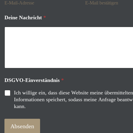
E-Mail-Adresse
E-Mail bestätigen
Deine Nachricht
*
N
DSGVO-Einverständnis
*
a
m
Ich willige ein, dass diese Website meine übermittelten
e
Informationen speichert, sodass meine Anfrage beantw
N
kann.
a
c
h
r
Absenden
i