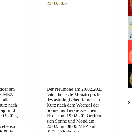
20.02.2023
dder am
Der Neumond am 20.02.2023
23 MEZ
leitet die letzte Monatsepoche
 alle
des astrologischen Jahres ein.
S
 kurz nach
Kurz nach dem Wechsel der
Tag- und
Sonne ins Tierkreiszeichen
.03.2023,
Fische am 19.02.2023 treffen
sich Sonne und Mond am
s ebenso
20.02. um 08:06 MEZ auf
Frühlings
01°22′ Fische zur