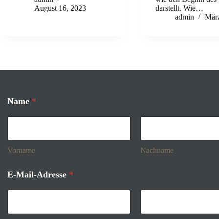
August 16, 2023
darstellt. Wie…
admin
März
Name
*
Vorname
Nachname
E-Mail-Adresse
*