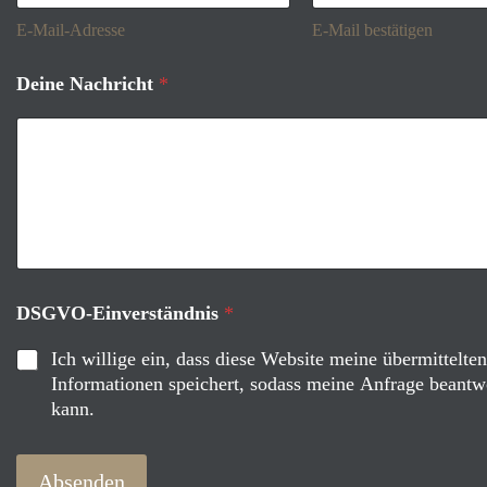
E-Mail-Adresse
E-Mail bestätigen
Deine Nachricht
*
N
DSGVO-Einverständnis
*
a
c
Ich willige ein, dass diese Website meine übermittelten
h
Informationen speichert, sodass meine Anfrage beantw
r
kann.
i
c
h
t
Absenden