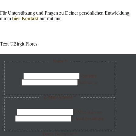
Für Unterstützung und Fragen zu Deiner persönlichen Entwicklung
nimm
hier Kontakt
auf mit mir.
Text ©Birgit Flores
Name
*
Vorname
Nachname
E-Mail-Adresse
*
D
e
i
E-Mail-Adresse
n
E-Mail bestätigen
e
D
S
Deine Nachricht
*
G