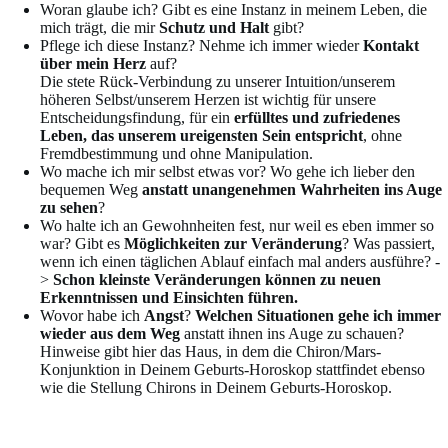
Woran glaube ich? Gibt es eine Instanz in meinem Leben, die
mich trägt, die mir
Schutz und Halt
gibt?
Pflege ich diese Instanz? Nehme ich immer wieder
Kontakt
über mein Herz
auf?
Die stete Rück-Verbindung zu unserer Intuition/unserem
höheren Selbst/unserem Herzen ist wichtig für unsere
Entscheidungsfindung, für ein
erfülltes und zufriedenes
Leben, das unserem ureigensten Sein entspricht
, ohne
Fremdbestimmung und ohne Manipulation.
Wo mache ich mir selbst etwas vor? Wo gehe ich lieber den
bequemen Weg
anstatt unangenehmen Wahrheiten ins Auge
zu sehen
?
Wo halte ich an Gewohnheiten fest, nur weil es eben immer so
war? Gibt es
Möglichkeiten zur Veränderung
? Was passiert,
wenn ich einen täglichen Ablauf einfach mal anders ausführe? -
>
Schon kleinste Veränderungen können zu neuen
Erkenntnissen und Einsichten führen.
Wovor habe ich
Angst
?
Welchen Situationen gehe ich immer
wieder aus dem Weg
anstatt ihnen ins Auge zu schauen?
Hinweise gibt hier das Haus, in dem die Chiron/Mars-
Konjunktion in Deinem Geburts-Horoskop stattfindet ebenso
wie die Stellung Chirons in Deinem Geburts-Horoskop.