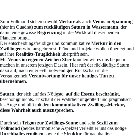
Zum Vollmond stehen sowohl
Merkur
als auch
Venus in Spannung
(hier im Quadrat)
zum rückläufigen Saturn in Wassermann,
der
damit eine gewisse
Begrenzung
in die Wirkkraft dieser beiden
Planeten bringt.
Der entscheidungsfreudige und kommunikative
Merkur in den
Zwillingen
wird ausgebremst. Pläne und Projekte wollen überlegt und
auf ihre
Realitäts-Tauglichkeit
überprüft sein.
Mit
Venus im eigenen Zeichen Stier
könnten wir es uns bequem
machen in unserem jetzigen Dasein. Hier ruft der rückläufige Saturn
dazu auf, nach einer evtl. notwendigen Rückschau in die
Vergangenheit
Verantwortung für unser heutiges Tun zu
übernehmen
.
Saturn
, der sich auf das Nötigste,
auf die Essenz beschränkt
,
beschönigt nichts. Er schaut der Wahrheit ungefiltert und pragmatisch
ins Auge und hilft mit dem
kommunikativen Zwillings-Merkur,
diese Wahrheit auch auszusprechen
.
Durch sein
Trigon zur Zwillings-Sonne
und sein
Sextil zum
Vollmond
(beides harmonische Aspekte) verleiht er uns das nötige
Durchhaltevermögen
sowie die
Struktur
für nachhaltige