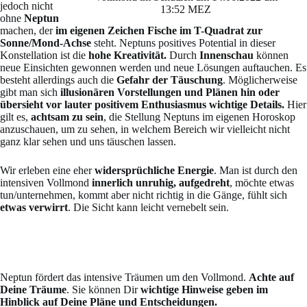
jedoch nicht
13:52 MEZ
ohne
Neptun
machen, der
im eigenen Zeichen Fische im T-Quadrat zur
Sonne/Mond-Achse
steht. Neptuns positives Potential in dieser
Konstellation ist die
hohe Kreativität.
Durch
Innenschau
können
neue Einsichten gewonnen werden und neue Lösungen auftauchen. Es
besteht allerdings auch die
Gefahr der Täuschung
. Möglicherweise
gibt man sich
illusionären Vorstellungen und Plänen hin oder
übersieht vor lauter positivem Enthusiasmus wichtige Details.
Hier
gilt es,
achtsam zu sein
, die Stellung Neptuns im eigenen Horoskop
anzuschauen, um zu sehen, in welchem Bereich wir vielleicht nicht
ganz klar sehen und uns täuschen lassen.
Wir erleben eine eher
widersprüchliche Energie
. Man ist durch den
intensiven Vollmond
innerlich
unruhig, aufgedreht
, möchte etwas
tun/unternehmen, kommt aber nicht richtig in die Gänge, fühlt sich
etwas verwirrt
. Die Sicht kann leicht vernebelt sein.
Neptun fördert das intensive Träumen um den Vollmond.
Achte auf
Deine Träume
. Sie können Dir
wichtige Hinweise geben im
Hinblick auf Deine Pläne und Entscheidungen.