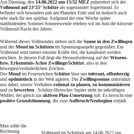
Am Dienstag, den
14.06.2022 um 13:52 MEZ
präsentiert sich der
Vollmond auf 23°25‘ Schütze
als sogenannter Supermond. Er
befindet sich besonders nah am Planeten Erde und ist dadurch auch
sehr stark für uns spürbar. Aufgrund der eine Woche später
stattfindenden Sommer-Sonnenwende erleben wir im Juni die kürzeste
Vollmond-Nacht des Jahres.
Während dieses Vollmondes stehen sich die
Sonne in den Zwillingen
und der
Mond im Schützen
im Spannungsaspekt gegenüber. Ein
Vollmond setzt immer enorme Kräfte frei, die kanalisiert werden
möchten. In diesem Fall liegt die Herausforderung auf der
Wissens-
bzw. Erkenntnis-Achse Zwillinge/Schütze
, also in den
bewegten/veränderlichen Zeichen.
Der
Mond
im Feuerzeichen
Schütze
lässt uns
tolerant, offenherzig
und
optimistisch
in der Welt agieren. Die
Zwillingssonne
unterstützt
uns dabei, unsere Vorhaben
rational zu planen, zu
kommunizieren
und zu
bewerben
. Schütze-Herrscher Jupiter steht im tatkräftigen
Widder, der gleich zur
aktiven Plan-Umsetzung
ruft. Es herrscht eine
positive Grundstimmung
, die zum
Aufbruch/Neubeginn
einlädt.
Man sollte die
Rechnung
Vollmond im Schützen am 14.06.2022 um