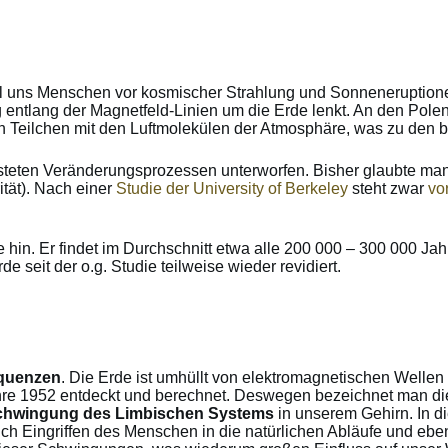
soll uns Menschen vor kosmischer Strahlung und Sonnenerupti
ntlang der Magnetfeld-Linien um die Erde lenkt. An den Polen
en Teilchen mit den Luftmolekülen der Atmosphäre, was zu den
und steten Veränderungsprozessen unterworfen. Bisher glaubte 
tät). Nach einer
Studie der University of Berkeley
steht zwar
vo
hin. Er findet im Durchschnitt etwa alle 200 000 – 300 000 Jahr
 seit der o.g. Studie teilweise wieder revidiert.
quenzen
. Die Erde ist umhüllt von elektromagnetischen Welle
ahre 1952 entdeckt und berechnet. Deswegen bezeichnet man di
chwingung des Limbischen Systems
in unserem Gehirn. In d
 auch Eingriffen des Menschen in die natürlichen Abläufe und e