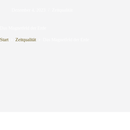
Dezember 4, 2023
Zeitqualität
Das Magnetfeld der Erde
Start
Zeitqualität
Das Magnetfeld der Erde