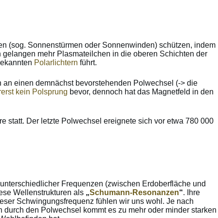
onen (sog. Sonnenstürmen oder Sonnenwinden) schützen, indem
 gelangen mehr Plasmateilchen in die oberen Schichten der
 bekannten
Polarlichtern
führt.
man an einen demnächst bevorstehenden Polwechsel (-> die
rerst kein Polsprung
bevor, dennoch hat das Magnetfeld in den
e statt. Der letzte Polwechsel ereignete sich vor etwa 780 000
n unterschiedlicher Frequenzen (zwischen Erdoberfläche und
ese Wellenstrukturen als
„
Schumann-Resonanzen
“
. Ihre
ieser Schwingungsfrequenz fühlen wir uns wohl. Je nach
ben durch den Polwechsel kommt es zu mehr oder minder starken