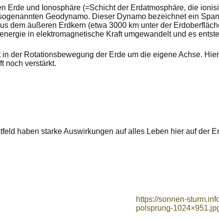
 Erde und Ionosphäre (=Schicht der Erdatmosphäre, die ionisiert
sogenannten Geodynamo. Dieser Dynamo bezeichnet ein Spannu
s dem äußeren Erdkern (etwa 3000 km unter der Erdoberfläche)
ergie in elektromagnetische Kraft umgewandelt und es entsteht
gt in der Rotationsbewegung der Erde um die eigene Achse. Hi
 noch verstärkt.
eld haben starke Auswirkungen auf alles Leben hier auf der Er
https://sonnen-sturm.in
polsprung-1024×951.jp