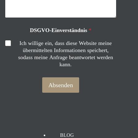
M
a
i
l
DSGVO-Einverständnis
*
-
A
Ich willige ein, dass diese Website meine
d
übermittelten Informationen speichert,
r
sodass meine Anfrage beantwortet werden
e
s
kann.
s
e
N
Absenden
a
m
e
BLOG