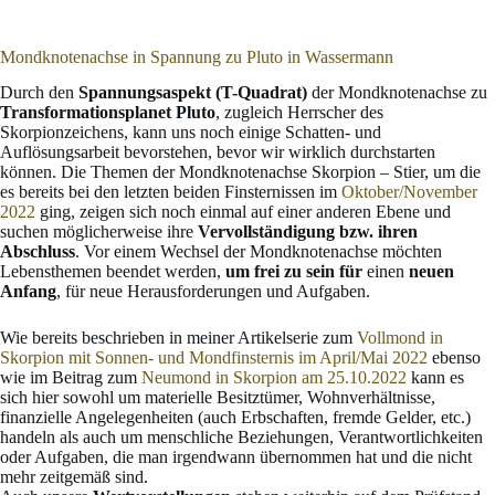
Mondknotenachse in Spannung zu Pluto in Wassermann
Durch den
Spannungsaspekt (T-Quadrat)
der Mondknotenachse zu
Transformationsplanet Pluto
, zugleich Herrscher des
Skorpionzeichens, kann uns noch einige Schatten- und
Auflösungsarbeit bevorstehen, bevor wir wirklich durchstarten
können. Die Themen der Mondknotenachse Skorpion – Stier, um die
es bereits bei den letzten beiden Finsternissen im
Oktober/November
2022
ging, zeigen sich noch einmal auf einer anderen Ebene und
suchen möglicherweise ihre
Vervollständigung bzw. ihren
Abschluss
. Vor einem Wechsel der Mondknotenachse möchten
Lebensthemen beendet werden,
um frei zu sein für
einen
neuen
Anfang
, für neue Herausforderungen und Aufgaben.
Wie bereits beschrieben in meiner Artikelserie zum
Vollmond in
Skorpion mit Sonnen- und Mondfinsternis im April/Mai 2022
ebenso
wie im Beitrag zum
Neumond in Skorpion am 25.10.2022
kann es
sich hier sowohl um materielle Besitztümer, Wohnverhältnisse,
finanzielle Angelegenheiten (auch Erbschaften, fremde Gelder, etc.)
handeln als auch um menschliche Beziehungen, Verantwortlichkeiten
oder Aufgaben, die man irgendwann übernommen hat und die nicht
mehr zeitgemäß sind.