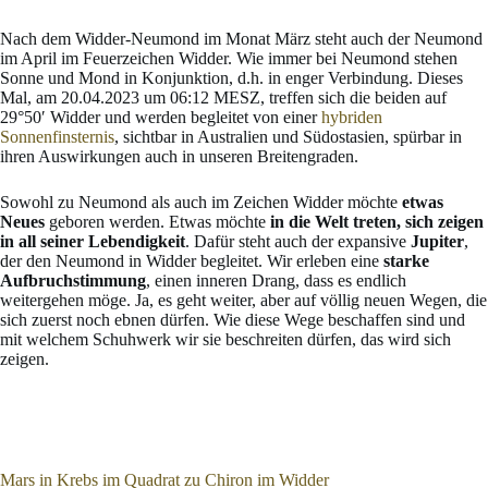
Nach dem Widder-Neumond im Monat März steht auch der Neumond
im April im Feuerzeichen Widder. Wie immer bei Neumond stehen
Sonne und Mond in Konjunktion, d.h. in enger Verbindung. Dieses
Mal, am 20.04.2023 um 06:12 MESZ, treffen sich die beiden auf
29°50′ Widder und werden begleitet von einer
hybriden
Sonnenfinsternis
, sichtbar in Australien und Südostasien, spürbar in
ihren Auswirkungen auch in unseren Breitengraden.
Sowohl zu Neumond als auch im Zeichen Widder möchte
etwas
Neues
geboren werden. Etwas möchte
in
die Welt treten, sich zeigen
in all seiner Lebendigkeit
. Dafür steht auch der expansive
Jupiter
,
der den Neumond in Widder begleitet. Wir erleben eine
starke
Aufbruchstimmung
, einen inneren Drang, dass es endlich
weitergehen möge. Ja, es geht weiter, aber auf völlig neuen Wegen, die
sich zuerst noch ebnen dürfen. Wie diese Wege beschaffen sind und
mit welchem Schuhwerk wir sie beschreiten dürfen, das wird sich
zeigen.
Mars in Krebs im Quadrat zu Chiron im Widder