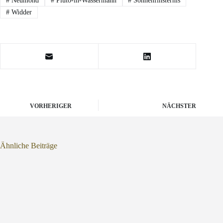
#
Neumond
#
Pluto-in-Wassermann
#
Sonnenfinsternis
#
Widder
VORHERIGER
NÄCHSTER
Ähnliche Beiträge