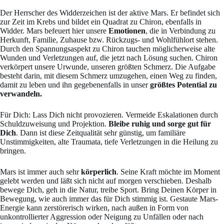
Der Herrscher des Widderzeichen ist der aktive Mars. Er befindet sich
zur Zeit im Krebs und bildet ein Quadrat zu Chiron, ebenfalls in
Widder. Mars befeuert hier unsere
Emotionen
, die in Verbindung zu
Herkunft, Familie, Zuhause bzw. Rückzugs- und Wohlfühlort stehen.
Durch den Spannungsaspekt zu Chiron tauchen möglicherweise alte
Wunden und Verletzungen auf, die jetzt nach Lösung suchen. Chiron
verkörpert unsere Urwunde, unseren größten Schmerz. Die Aufgabe
besteht darin, mit diesem Schmerz umzugehen, einen Weg zu finden,
damit zu leben und ihn gegebenenfalls in unser
größtes Potential zu
verwandeln.
Für Dich: Lass Dich nicht provozieren. Vermeide Eskalationen durch
Schuldzuweisung und Projektion.
Bleibe ruhig und sorge gut für
Dich
. Dann ist diese Zeitqualität sehr günstig, um familiäre
Unstimmigkeiten, alte Traumata, tiefe Verletzungen in die Heilung zu
bringen.
Mars ist immer auch sehr
körperlich
. Seine Kraft möchte im Moment
gelebt werden und läßt sich nicht auf morgen verschieben. Deshalb
bewege Dich, geh in die Natur, treibe Sport. Bring Deinen Körper in
Bewegung, wie auch immer das für Dich stimmig ist. Gestaute Mars-
Energie kann zerstörerisch wirken, nach außen in Form von
unkontrollierter Aggression oder Neigung zu Unfällen oder nach