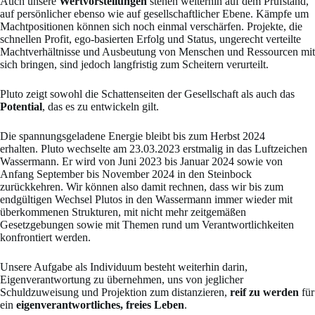
Auch unsere
Wertvorstellungen
stehen weiterhin auf dem Prüfstand,
auf persönlicher ebenso wie auf gesellschaftlicher Ebene. Kämpfe um
Machtpositionen können sich noch einmal verschärfen. Projekte, die
schnellen Profit, ego-basierten Erfolg und Status, ungerecht verteilte
Machtverhältnisse und Ausbeutung von Menschen und Ressourcen mit
sich bringen, sind jedoch langfristig zum Scheitern verurteilt.
Pluto zeigt sowohl die Schattenseiten der Gesellschaft als auch das
Potential
, das es zu entwickeln gilt.
Die spannungsgeladene Energie bleibt bis zum Herbst 2024
erhalten. Pluto wechselte am 23.03.2023 erstmalig in das Luftzeichen
Wassermann. Er wird von Juni 2023 bis Januar 2024 sowie von
Anfang September bis November 2024 in den Steinbock
zurückkehren. Wir können also damit rechnen, dass wir bis zum
endgültigen Wechsel Plutos in den Wassermann immer wieder mit
überkommenen Strukturen, mit nicht mehr zeitgemäßen
Gesetzgebungen sowie mit Themen rund um Verantwortlichkeiten
konfrontiert werden.
Unsere Aufgabe als Individuum besteht weiterhin darin,
Eigenverantwortung zu übernehmen, uns von jeglicher
Schuldzuweisung und Projektion zum distanzieren,
reif zu werden
für
ein
eigenverantwortliches, freies Leben
.